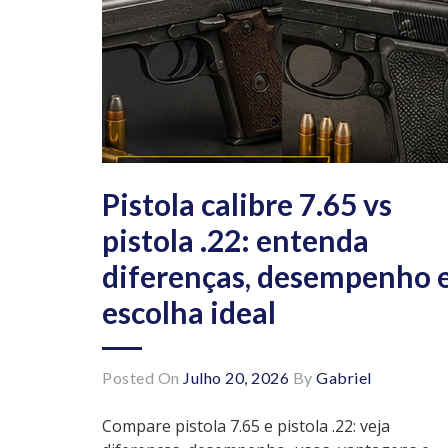
Pistola calibre 7.65 vs
pistola .22: entenda
diferenças, desempenho 
escolha ideal
Posted On
Julho 20, 2026
By
Gabriel
Compare pistola 7.65 e pistola .22: veja