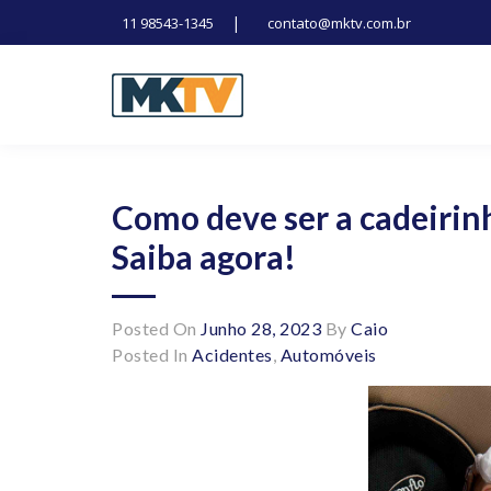
|
11 98543-1345
contato@mktv.com.br
Skip
to
content
Tecnologia, inovação e notícias
Marduk tv
Como deve ser a cadeirin
Saiba agora!
Posted On
Junho 28, 2023
By
Caio
Posted In
Acidentes
,
Automóveis