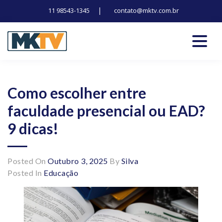
|
11 98543-1345
contato@mktv.com.br
Skip
to
content
Tecnologia, inovação e notícias
Marduk tv
Como escolher entre
faculdade presencial ou EAD?
9 dicas!
Posted On
Outubro 3, 2025
By
Silva
Posted In
Educação