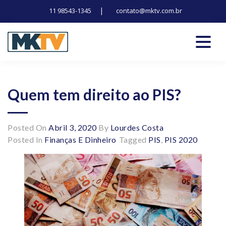
|
11 98543-1345
contato@mktv.com.br
Skip
to
content
Tecnologia, inovação e notícias
Marduk tv
Quem tem direito ao PIS?
Posted On
Abril 3, 2020
By
Lourdes Costa
Posted In
Finanças E Dinheiro
Tagged
PIS
,
PIS 2020