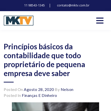
|
11 98543-1345
contato@mktv.com.br
Skip
to
content
Tecnologia, inovação e notícias
Marduk tv
Princípios básicos da
contabilidade que todo
proprietário de pequena
empresa deve saber
Posted On
Agosto 28, 2020
By
Nelson
Posted In
Finanças E Dinheiro