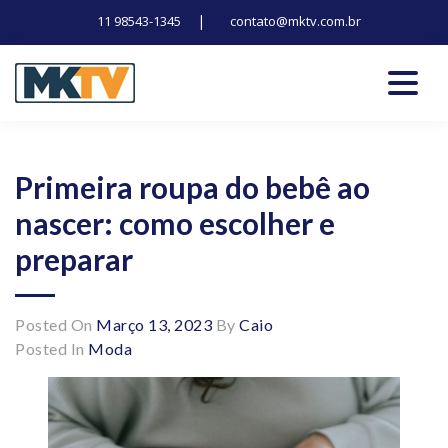
|
11 98543-1345
contato@mktv.com.br
Skip
to
content
Tecnologia, inovação e notícias
Marduk tv
Primeira roupa do bebê ao
nascer: como escolher e
preparar
Posted On
Março 13, 2023
By
Caio
Posted In
Moda