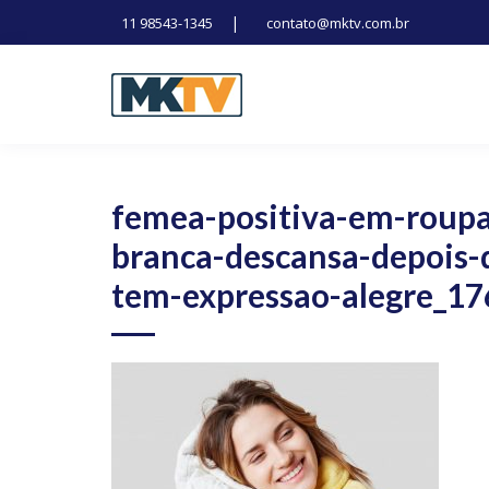
|
11 98543-1345
contato@mktv.com.br
Skip
to
content
Tecnologia, inovação e notícias
Marduk tv
femea-positiva-em-roup
branca-descansa-depois-
tem-expressao-alegre_1