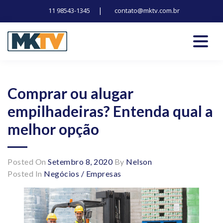
|
11 98543-1345
contato@mktv.com.br
Skip
to
content
Tecnologia, inovação e notícias
Marduk tv
Comprar ou alugar
empilhadeiras? Entenda qual a
melhor opção
Posted On
Setembro 8, 2020
By
Nelson
Posted In
Negócios / Empresas