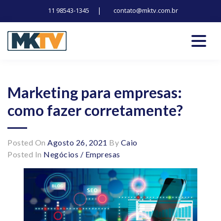
|
11 98543-1345
contato@mktv.com.br
Skip
to
content
Tecnologia, inovação e notícias
Marduk tv
Marketing para empresas:
como fazer corretamente?
Posted On
Agosto 26, 2021
By
Caio
Posted In
Negócios / Empresas