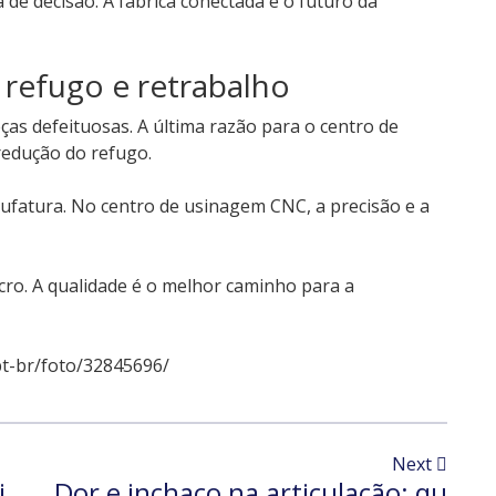
e decisão. A fábrica conectada é o futuro da
refugo e retrabalho
as defeituosas. A última razão para o centro de
redução do refugo.
ufatura. No centro de usinagem CNC, a precisão e a
ro. A qualidade é o melhor caminho para a
pt-br/foto/32845696/
Next
i
Dor e inchaço na articulação: qu