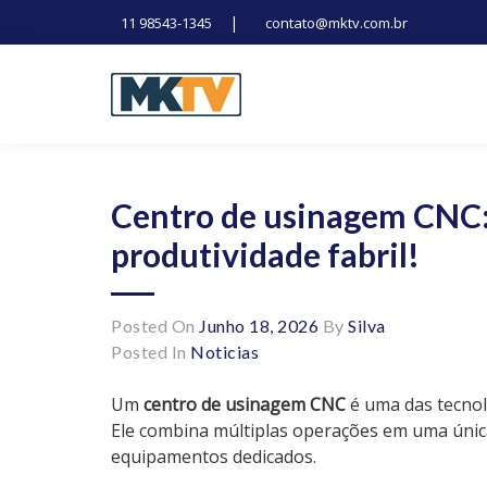
|
11 98543-1345
contato@mktv.com.br
Skip
to
content
Tecnologia, inovação e notícias
Marduk tv
Centro de usinagem CNC:
produtividade fabril!
Posted On
Junho 18, 2026
By
Silva
Posted In
Noticias
Um
centro de usinagem CNC
é uma das tecnol
Ele combina múltiplas operações em uma únic
equipamentos dedicados.