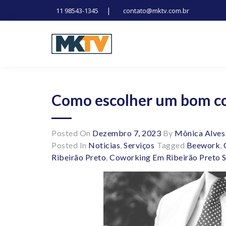
|
11 98543-1345
contato@mktv.com.br
Skip
to
content
Tecnologia, inovação e notícias
Marduk tv
Como escolher um bom c
Posted On
Dezembro 7, 2023
By
Mônica Alves
Posted In
Noticias
,
Serviços
Tagged
Beework
,
Ribeirão Preto
,
Coworking Em Ribeirão Preto 