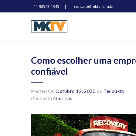
|
11 98543-1345
contato@mktv.com.br
Skip
to
content
Tecnologia, inovação e notícias
Marduk tv
Como escolher uma empre
confiável
Posted On
Outubro 12, 2020
By
Tecduktv
Posted In
Noticias