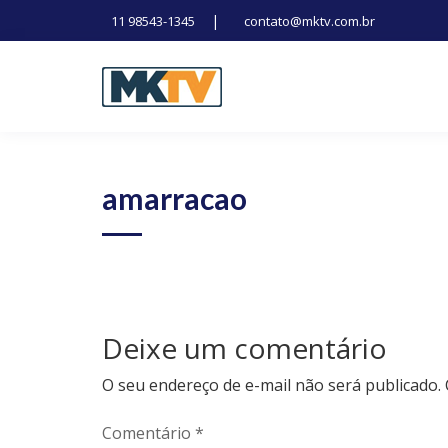
|
11 98543-1345
contato@mktv.com.br
Skip
to
content
Tecnologia, inovação e notícias
Marduk tv
amarracao
Deixe um comentário
O seu endereço de e-mail não será publicado.
Comentário
*