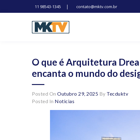
|
11 98543-1345
contato@mktv.com.br
Skip
to
content
Tecnologia, inovação e notícias
Marduk tv
O que é Arquitetura Drea
encanta o mundo do desi
Posted On
Outubro 29, 2025
By
Tecduktv
Posted In
Noticias