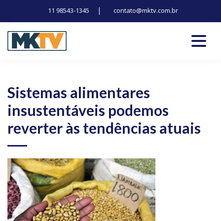
|
11 98543-1345
contato@mktv.com.br
Skip
to
content
Tecnologia, inovação e notícias
Marduk tv
Sistemas alimentares
insustentáveis podemos
reverter às tendências atuais