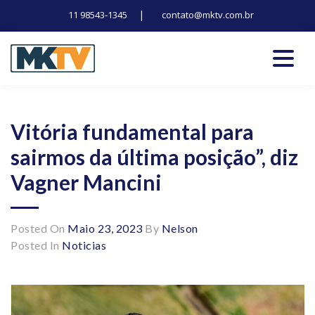
|
11 98543-1345
contato@mktv.com.br
Skip
to
content
Tecnologia, inovação e notícias
Marduk tv
Vitória fundamental para
sairmos da última posição”, diz
Vagner Mancini
Posted On
Maio 23, 2023
By
Nelson
Posted In
Noticias