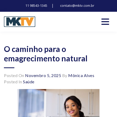
|
11 98543-1345
contato@mktv.com.br
Skip
to
content
Tecnologia, inovação e notícias
Marduk tv
O caminho para o
emagrecimento natural
Posted On
Novembro 5, 2025
By
Mônica Alves
Posted In
Saúde