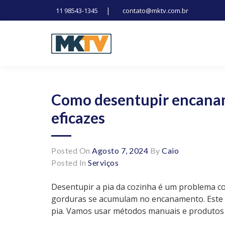
|
11 98543-1345
contato@mktv.com.br
Skip
to
content
Tecnologia, inovação e notícias
Marduk tv
Como desentupir encana
eficazes
Posted On
Agosto 7, 2024
By
Caio
Posted In
Serviços
Desentupir a pia da cozinha é um problema c
gorduras se acumulam no encanamento. Este 
pia. Vamos usar métodos manuais e produtos 