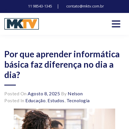
|
11 98543-1345
contato@mktv.com.br
Skip
to
content
Tecnologia, inovação e notícias
Marduk tv
Por que aprender informática
básica faz diferença no dia a
dia?
Posted On
Agosto 8, 2025
By
Nelson
Posted In
Educação
,
Estudos
,
Tecnologia