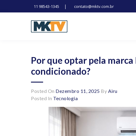
|
11 98543-1345
contato@mktv.com.br
Skip
to
content
Tecnologia, inovação e notícias
Marduk tv
Por que optar pela marca 
condicionado?
Posted On
Dezembro 11, 2025
By
Airu
Posted In
Tecnologia