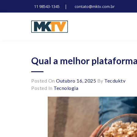
|
11 98543-1345
contato@mktv.com.br
Skip
to
content
Tecnologia, inovação e notícias
Marduk tv
Qual a melhor plataforma 
Posted On
Outubro 16, 2025
By
Tecduktv
Posted In
Tecnologia