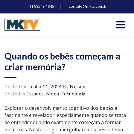
|
11 98543-1345
contato@mktv.com.br
Skip
to
content
Tecnologia, inovação e notícias
Marduk tv
Quando os bebês começam a
criar memória?
Posted On
Junho 11, 2024
By
Nelson
Posted In
Estudos
,
Moda
,
Tecnologia
Explorar o desenvolvimento cognitivo dos bebês é
fascinante e revelador, especialmente quando se trata
de entender quando exatamente começam a formar
memórias. Neste artigo, mergulharemos nesse tema