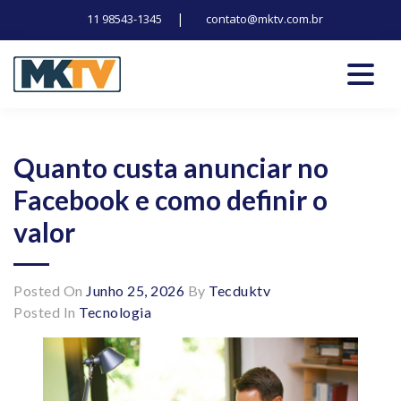
|
11 98543-1345
contato@mktv.com.br
Skip
to
content
Tecnologia, inovação e notícias
Marduk tv
Quanto custa anunciar no
Facebook e como definir o
valor
Posted On
Junho 25, 2026
By
Tecduktv
Posted In
Tecnologia