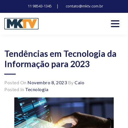
|
11 98543-1345
contato@mktv.com.br
Skip
to
content
Tecnologia, inovação e notícias
Marduk tv
Tendências em Tecnologia da
Informação para 2023
Posted On
Novembro 8, 2023
By
Caio
Posted In
Tecnologia