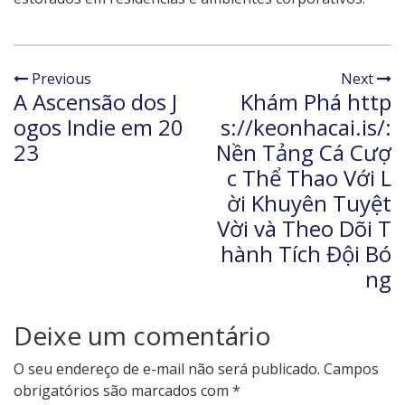
Previous
Next
A Ascensão dos J
Khám Phá http
ogos Indie em 20
s://keonhacai.is/:
23
Nền Tảng Cá Cượ
c Thể Thao Với L
ời Khuyên Tuyệt
Vời và Theo Dõi T
hành Tích Đội Bó
ng
Deixe um comentário
O seu endereço de e-mail não será publicado.
Campos
obrigatórios são marcados com
*