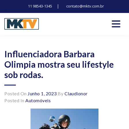
|
11 98543-1345
contato@mktv.com.br
Skip
to
content
Tecnologia, inovação e notícias
Marduk tv
Influenciadora Barbara
Olimpia mostra seu lifestyle
sob rodas.
Posted On
Junho 1, 2023
By
Claudionor
Posted In
Automóveis