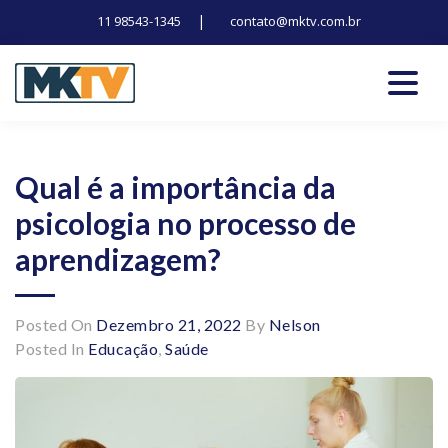
|
11 98543-1345
contato@mktv.com.br
Skip
to
content
Tecnologia, inovação e notícias
Marduk tv
Qual é a importância da
psicologia no processo de
aprendizagem?
Posted On
Dezembro 21, 2022
By
Nelson
Posted In
Educação
,
Saúde