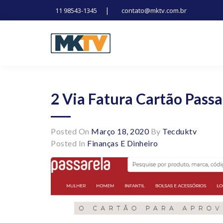
|
11 98543-1345
contato@mktv.com.br
Skip
to
content
Tecnologia, inovação e notícias
Marduk tv
2 Via Fatura Cartão Passa
Posted On
Março 18, 2020
By
Tecduktv
Posted In
Finanças E Dinheiro