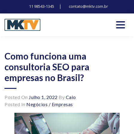
|
11 98543-1345
contato@mktv.com.br
Skip
to
content
Tecnologia, inovação e notícias
Marduk tv
Como funciona uma
consultoria SEO para
empresas no Brasil?
Posted On
Julho 1, 2022
By
Caio
Posted In
Negócios / Empresas