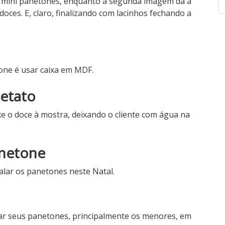
a mini panetones, enquanto a segunda imagem dá a
oces. E, claro, finalizando com lacinhos fechando a
one é usar caixa em MDF.
cetato
xe o doce à mostra, deixando o cliente com água na
anetone
balar os panetones neste Natal.
r seus panetones, principalmente os menores, em