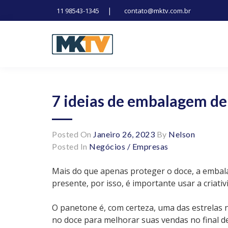
|
11 98543-1345
contato@mktv.com.br
Skip
to
content
Tecnologia, inovação e notícias
Marduk tv
7 ideias de embalagem de
Posted On
Janeiro 26, 2023
By
Nelson
Posted In
Negócios / Empresas
Mais do que apenas proteger o doce, a embal
presente, por isso, é importante usar a criati
O panetone é, com certeza, uma das estrelas n
no doce para melhorar suas vendas no final de 