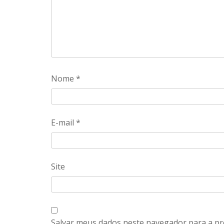
Nome
*
E-mail
*
Site
Salvar meus dados neste navegador para a pr