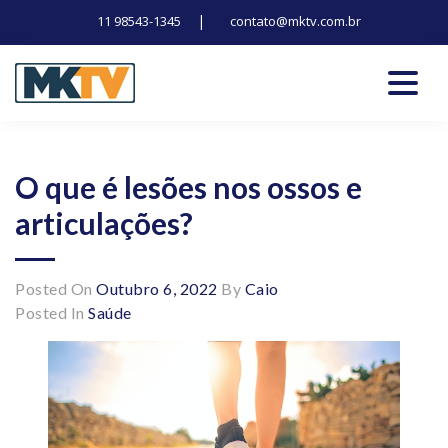
|
11 98543-1345
contato@mktv.com.br
Skip
to
content
Tecnologia, inovação e notícias
Marduk tv
O que é lesões nos ossos e
articulações?
Posted On
Outubro 6, 2022
By
Caio
Posted In
Saúde