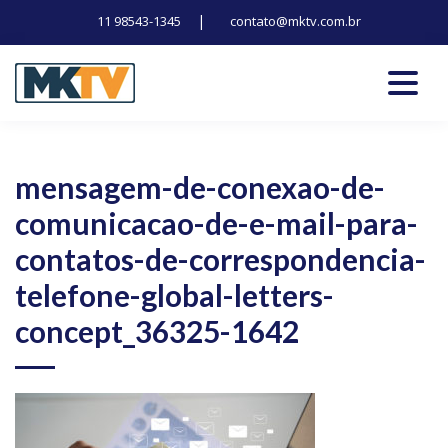
|
11 98543-1345
contato@mktv.com.br
Skip
to
content
Tecnologia, inovação e notícias
Marduk tv
mensagem-de-conexao-de-
comunicacao-de-e-mail-para-
contatos-de-correspondencia-
telefone-global-letters-
concept_36325-1642