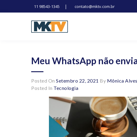
|
11 98543-1345
contato@mktv.com.br
Skip
to
content
Tecnologia, inovação e notícias
Marduk tv
Meu WhatsApp não envia
Posted On
Setembro 22, 2021
By
Mônica Alve
Posted In
Tecnologia