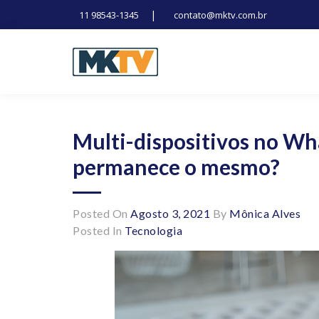
|
11 98543-1345
contato@mktv.com.br
Skip
to
content
Tecnologia, inovação e notícias
Marduk tv
Multi-dispositivos no W
permanece o mesmo?
Posted On
Agosto 3, 2021
By
Mônica Alves
Posted In
Tecnologia