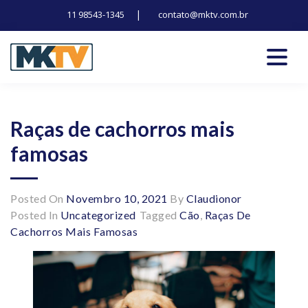
|
11 98543-1345
contato@mktv.com.br
Skip
to
content
Tecnologia, inovação e notícias
Marduk tv
Raças de cachorros mais
famosas
Posted On
Novembro 10, 2021
By
Claudionor
Posted In
Uncategorized
Tagged
Cão
,
Raças De
Cachorros Mais Famosas