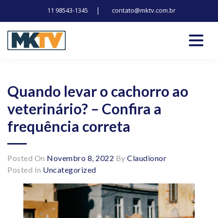
|
11 98543-1345
contato@mktv.com.br
Skip
to
content
Tecnologia, inovação e notícias
Marduk tv
Quando levar o cachorro ao
veterinário? – Confira a
frequência correta
Posted On
Novembro 8, 2022
By
Claudionor
Posted In
Uncategorized